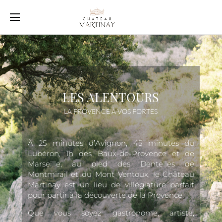
Mariages & Événements privés
Événements d’entreprise
Villégiatures au Château
Shootings et tournages
LES ALENTOURS
LA PROVENCE À VOS PORTES
Sport & Bien-être
Les alentours
À 25 minutes d’Avignon, 45 minutes du
Lubéron, 1h des Baux-de-Provence et de
Marseille, au pied des Dentelles de
Montmirail et du Mont Ventoux, le Château
Martinay est un lieu de villégiature parfait
pour partir à la découverte de la Provence.
Que vous soyez gastronome, artiste,