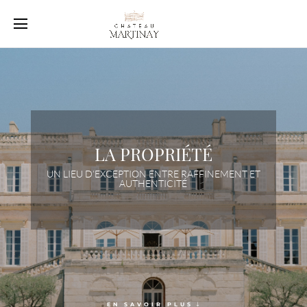
Mariages & Événements privés
Événements d’entreprise
Villégiatures au Château
Shootings et tournages
LA PROPRIÉTÉ
Sport & Bien-être
UN LIEU D’EXCEPTION ENTRE RAFFINEMENT ET
Les alentours
AUTHENTICITÉ
EN SAVOIR PLUS